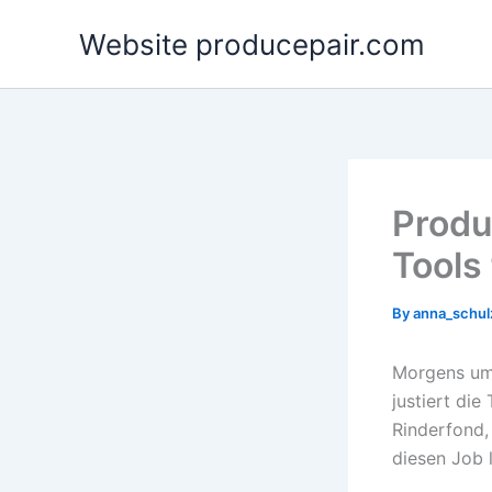
Skip
Website producepair.com
to
content
Produc
Tools
By
anna_schu
Morgens um 
justiert di
Rinderfond,
diesen Job 