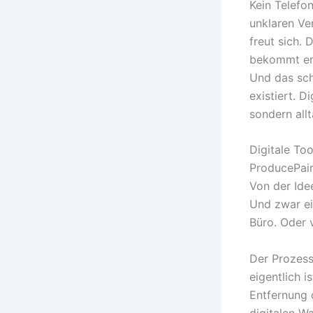
Kein Telefon
unklaren Ve
freut sich.
bekommt er 
Und das sch
existiert. D
sondern allt
Digitale Too
ProducePai
Von der Idee
Und zwar e
Büro. Oder 
Der Prozess
eigentlich i
Entfernung 
digitalen W