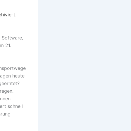
hiviert.
e Software,
im 21.
ransportwege
ragen heute
geerntet?
ragen.
önnen
ert schnell
hrung