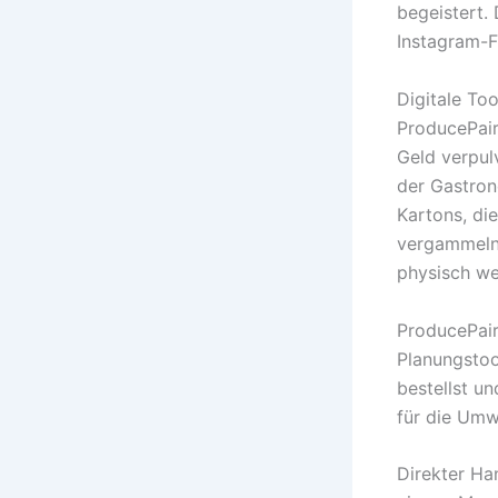
begeistert. 
Instagram-F
Digitale To
ProducePai
Geld verpul
der Gastron
Kartons, die
vergammeln. 
physisch we
ProducePair 
Planungstoo
bestellst un
für die Umwe
Direkter Ha