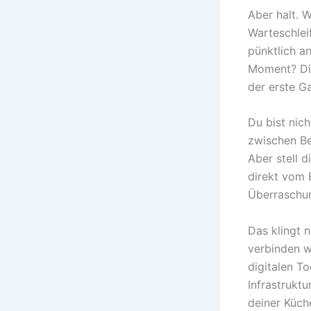
Aber halt. 
Warteschlei
pünktlich a
Moment? Die
der erste Ga
Du bist nic
zwischen Be
Aber stell d
direkt vom 
Überraschu
Das klingt n
verbinden w
digitalen T
Infrastruktu
deiner Küche