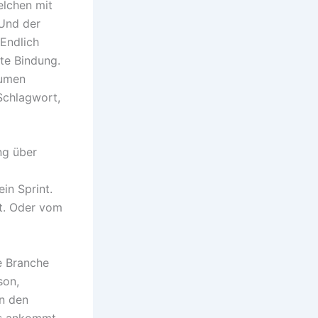
elchen mit
 Und der
 Endlich
te Bindung.
äumen
 Schlagwort,
ng über
in Sprint.
t. Oder vom
e Branche
son,
in den
as ankommt.