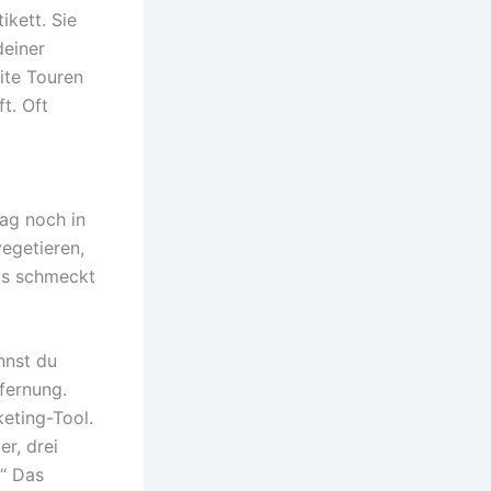
ikett. Sie
deiner
ite Touren
t. Oft
ag noch in
vegetieren,
as schmeckt
nnst du
fernung.
keting-Tool.
er, drei
“ Das