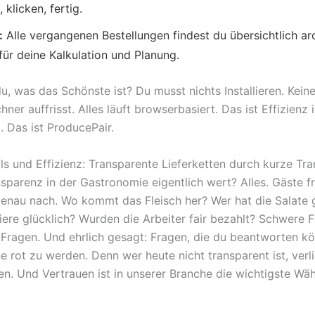
 klicken, fertig.
:
Alle vergangenen Bestellungen findest du übersichtlich arc
für deine Kalkulation und Planung.
u, was das Schönste ist? Du musst nichts Installieren. Kein
hner auffrisst. Alles läuft browserbasiert. Das ist Effizienz 
. Das ist ProducePair.
ols und Effizienz: Transparente Lieferketten durch kurze T
nsparenz in der Gastronomie eigentlich wert? Alles. Gäste f
nau nach. Wo kommt das Fleisch her? Wer hat die Salate 
iere glücklich? Wurden die Arbeiter fair bezahlt? Schwere F
 Fragen. Und ehrlich gesagt: Fragen, die du beantworten k
ne rot zu werden. Denn wer heute nicht transparent ist, verli
en. Und Vertrauen ist in unserer Branche die wichtigste Wä