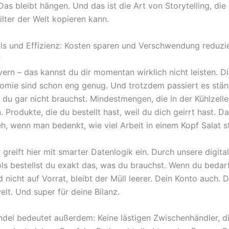
Das bleibt hängen. Und das ist die Art von Storytelling, die
ilter der Welt kopieren kann.
ols und Effizienz: Kosten sparen und Verschwendung reduzi
r
vern – das kannst du dir momentan wirklich nicht leisten. D
omie sind schon eng genug. Und trotzdem passiert es stän
 du gar nicht brauchst. Mindestmengen, die in der Kühlzelle
Produkte, die du bestellt hast, weil du dich geirrt hast. Da
h, wenn man bedenkt, wie viel Arbeit in einem Kopf Salat s
greift hier mit smarter Datenlogik ein. Durch unsere digita
ls bestellst du exakt das, was du brauchst. Wenn du bedar
d nicht auf Vorrat, bleibt der Müll leerer. Dein Konto auch. D
lt. Und super für deine Bilanz.
ndel bedeutet außerdem: Keine lästigen Zwischenhändler, di