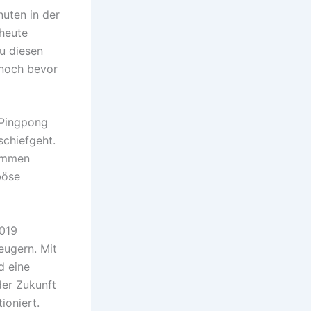
nuten in der
 heute
du diesen
 noch bevor
 Pingpong
schiefgeht.
kommen
böse
2019
eugern. Mit
d eine
der Zukunft
ioniert.