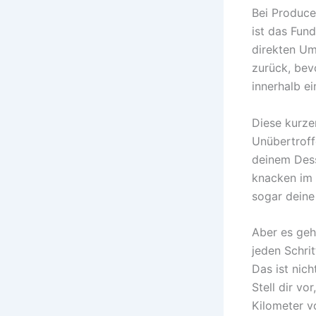
Bei Produce
ist das Fun
direkten Um
zurück, bev
innerhalb e
Diese kurze
Unübertroff
deinem Dess
knacken im 
sogar deine
Aber es geh
jeden Schri
Das ist nic
Stell dir vo
Kilometer v