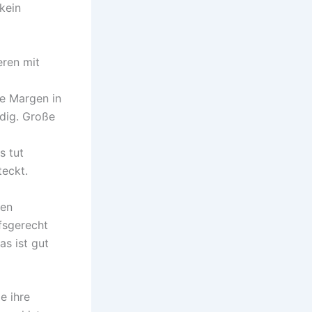
 kein
eren mit
ie Margen in
dig. Große
s tut
teckt.
len
fsgerecht
as ist gut
e ihre