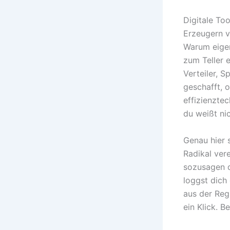
Digitale To
Erzeugern v
Warum eige
zum Teller 
Verteiler, S
geschafft, o
effizienztec
du weißt ni
Genau hier 
Radikal vere
sozusagen d
loggst dich 
aus der Regi
ein Klick. B