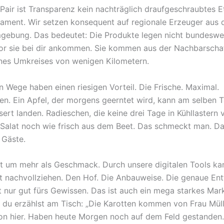
Pair ist Transparenz kein nachträglich draufgeschraubtes Et
dament. Wir setzen konsequent auf regionale Erzeuger aus 
gebung. Das bedeutet: Die Produkte legen nicht bundeswe
or sie bei dir ankommen. Sie kommen aus der Nachbarschaf
ines Umkreises von wenigen Kilometern.
n Wege haben einen riesigen Vorteil. Die Frische. Maximal.
en. Ein Apfel, der morgens geerntet wird, kann am selben T
ert landen. Radieschen, die keine drei Tage in Kühllastern 
Salat noch wie frisch aus dem Beet. Das schmeckt man. D
 Gäste.
t um mehr als Geschmack. Durch unsere digitalen Tools ka
tt nachvollziehen. Den Hof. Die Anbauweise. Die genaue Ent
ht nur gut fürs Gewissen. Das ist auch ein mega starkes Mar
r, du erzählst am Tisch: „Die Karotten kommen von Frau Müll
on hier. Haben heute Morgen noch auf dem Feld gestanden.