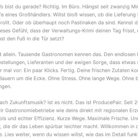
Wo bist du gerade? Richtig. Im Büro. Hängst seit zwanzig Mi
fe eines Großhändlers. Willst bloß wissen, ob die Lieferung
nrollt. Oder ob überhaupt noch Pastinaken da sind. Kennst 
ses Gefühl, dass der Verwaltungs-Krimi deinen Tag frisst,
st den Fuß in die Tür setzt?
ht allein. Tausende Gastronomen kennen das. Den endlosen
stellungen, Lieferanten und der ewigen Sorge, dass etwas 
ir mal vor: Ein paar Klicks. Fertig. Deine frischen Zutaten 
Bauern um die Ecke. Ohne Stress. Ohne lange Wege. Ohne 
ngen.
ach Zukunftsmusik? Ist es nicht. Das ist ProducePair. Seit 
ir Gastronomiebetriebe wie deins direkt mit regionalen Erz
ools und echter Effizienz. Kurze Wege. Maximale Frische. Un
r, die dir das Leben spürbar leichter macht. Willkommen in 
. Lies weiter, wenn du wissen willst, wie das im Detail funkt