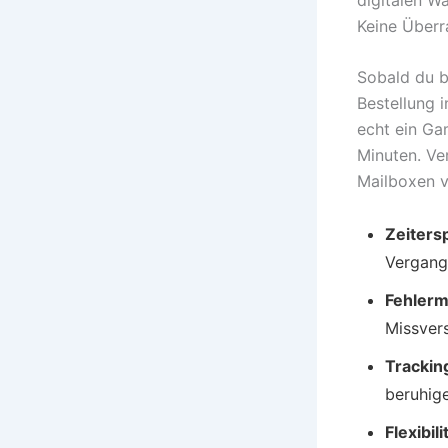
Keine Überr
Sobald du b
Bestellung 
echt ein Ga
Minuten. Ve
Mailboxen v
Zeiters
Vergange
Fehlerm
Missvers
Trackin
beruhig
Flexibili