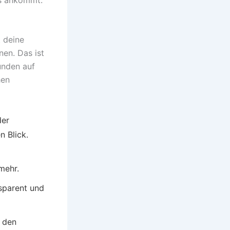
t deine
nen. Das ist
unden auf
hen
der
n Blick.
mehr.
nsparent und
n den