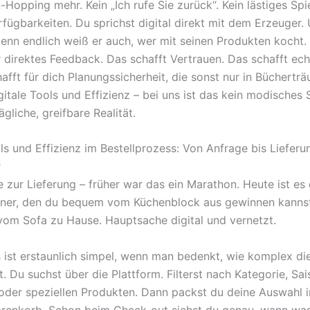
-Hopping mehr. Kein „Ich rufe Sie zurück“. Kein lästiges Spi
rfügbarkeiten. Du sprichst digital direkt mit dem Erzeuger.
 Denn endlich weiß er auch, wer mit seinen Produkten kocht.
direktes Feedback. Das schafft Vertrauen. Das schafft ech
afft für dich Planungssicherheit, die sonst nur in Büchertr
igitale Tools und Effizienz – bei uns ist das kein modisches
ägliche, greifbare Realität.
ls und Effizienz im Bestellprozess: Von Anfrage bis Lieferu
r
 zur Lieferung – früher war das ein Marathon. Heute ist es e
iner, den du bequem vom Küchenblock aus gewinnen kanns
vom Sofa zu Hause. Hauptsache digital und vernetzt.
 ist erstaunlich simpel, wenn man bedenkt, wie komplex di
st. Du suchst über die Plattform. Filterst nach Kategorie, Sai
oder speziellen Produkten. Dann packst du deine Auswahl 
arenkorb. Schon beim Check-out siehst du genau, wann w