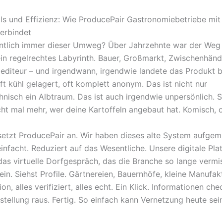
ols und Effizienz: Wie ProducePair Gastronomiebetriebe mit
erbindet
ntlich immer dieser Umweg? Über Jahrzehnte war der Weg
ein regelrechtes Labyrinth. Bauer, Großmarkt, Zwischenhändl
pediteur – und irgendwann, irgendwie landete das Produkt be
ft kühl gelagert, oft komplett anonym. Das ist nicht nur
hnisch ein Albtraum. Das ist auch irgendwie unpersönlich. Ste
cht mal mehr, wer deine Kartoffeln angebaut hat. Komisch, 
setzt ProducePair an. Wir haben dieses alte System aufgemi
infacht. Reduziert auf das Wesentliche. Unsere digitale Plat
as virtuelle Dorfgespräch, das die Branche so lange vermis
ein. Siehst Profile. Gärtnereien, Bauernhöfe, kleine Manufak
on, alles verifiziert, alles echt. Ein Klick. Informationen ch
estellung raus. Fertig. So einfach kann Vernetzung heute sei