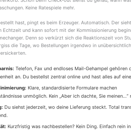
aschungen. Keine Ratespiele mehr.
estellt hast, pingt es beim Erzeuger. Automatisch. Der sieh
in Echtzeit und kann sofort mit der Kommissionierung begin
mechanger. Denn so verkürzt sich die Reaktionszeit von St
rgiss die Tage, wo Bestellungen irgendwo in unübersichtlic
ersickerten.
parnis:
Telefon, Fax und endloses Mail-Gehampel gehören 
nheit an. Du bestellst zentral online und hast alles auf eine
inimierung:
Klare, standardisierte Formulare machen
tändnisse unmöglich. Kein „Aber ich dachte, Sie meinen…“ 
g:
Du siehst jederzeit, wo deine Lieferung steckt. Total tra
end.
tät:
Kurzfristig was nachbestellen? Kein Ding. Einfach rein i