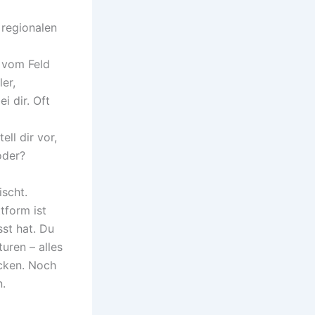
 regionalen
 vom Feld
er,
i dir. Oft
ll dir vor,
oder?
scht.
tform ist
st hat. Du
turen – alles
ecken. Noch
n.