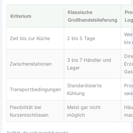
Klassische
Pro
Kriterium
Großhandelslieferung
Log
Wen
Zeit bis zur Küche
2 bis 5 Tage
bis
Dir
3 bis 7 Händler und
Zwischenstationen
Erz
Lager
Gas
Standardisierte
Pro
Transportbedingungen
Kühlung
sai
Flexibilität bei
Meist gar nicht
Häu
Kurzentschlüssen
möglich
mac
Agilität, die sich bezahlt macht