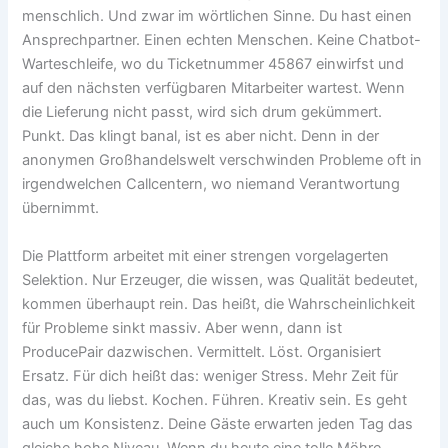
menschlich. Und zwar im wörtlichen Sinne. Du hast einen
Ansprechpartner. Einen echten Menschen. Keine Chatbot-
Warteschleife, wo du Ticketnummer 45867 einwirfst und
auf den nächsten verfügbaren Mitarbeiter wartest. Wenn
die Lieferung nicht passt, wird sich drum gekümmert.
Punkt. Das klingt banal, ist es aber nicht. Denn in der
anonymen Großhandelswelt verschwinden Probleme oft in
irgendwelchen Callcentern, wo niemand Verantwortung
übernimmt.
Die Plattform arbeitet mit einer strengen vorgelagerten
Selektion. Nur Erzeuger, die wissen, was Qualität bedeutet,
kommen überhaupt rein. Das heißt, die Wahrscheinlichkeit
für Probleme sinkt massiv. Aber wenn, dann ist
ProducePair dazwischen. Vermittelt. Löst. Organisiert
Ersatz. Für dich heißt das: weniger Stress. Mehr Zeit für
das, was du liebst. Kochen. Führen. Kreativ sein. Es geht
auch um Konsistenz. Deine Gäste erwarten jeden Tag das
gleiche hohe Niveau. Wenn du heute eine tolle Möhre